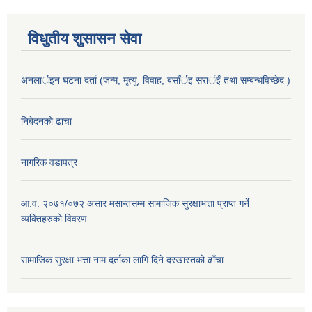
विधुतीय शुसासन सेवा
अनलार्इन घटना दर्ता (जन्म, मृत्यु, विवाह, बसाँर्इ सरार्इँ तथा सम्बन्धविच्छेद )
निबेदनको ढाचा
नागरिक वडापत्र
आ.व. २०७१/०७२ असार मसान्तसम्म सामाजिक सुरक्षाभत्ता प्राप्त गर्ने
व्यक्तिहरुको विवरण
सामाजिक सुरक्षा भत्ता नाम दर्ताका लागि दिने दरखास्तको ढाँचा .