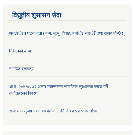
विधुतीय शुसासन सेवा
अनलार्इन घटना दर्ता (जन्म, मृत्यु, विवाह, बसाँर्इ सरार्इँ तथा सम्बन्धविच्छेद )
निबेदनको ढाचा
नागरिक वडापत्र
आ.व. २०७१/०७२ असार मसान्तसम्म सामाजिक सुरक्षाभत्ता प्राप्त गर्ने
व्यक्तिहरुको विवरण
सामाजिक सुरक्षा भत्ता नाम दर्ताका लागि दिने दरखास्तको ढाँचा .