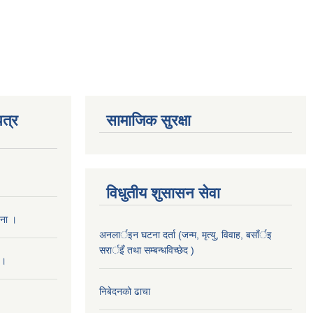
त्र
सामाजिक सुरक्षा
विधुतीय शुसासन सेवा
चना ।
अनलार्इन घटना दर्ता (जन्म, मृत्यु, विवाह, बसाँर्इ
सरार्इँ तथा सम्बन्धविच्छेद )
 ।
निबेदनको ढाचा