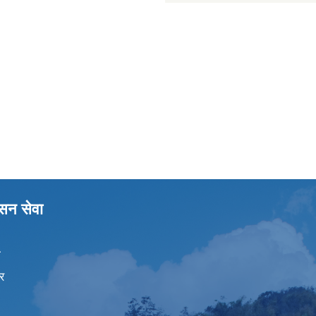
ासन सेवा
ा
र