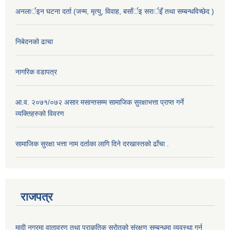
अनलार्इन घटना दर्ता (जन्म, मृत्यु, विवाह, बसाँर्इ सरार्इँ तथा सम्बन्धविच्छेद )
निबेदनको ढाचा
नागरिक वडापत्र
आ.व. २०७१/०७२ असार मसान्तसम्म सामाजिक सुरक्षाभत्ता प्राप्त गर्ने
व्यक्तिहरुको विवरण
सामाजिक सुरक्षा भत्ता नाम दर्ताका लागि दिने दरखास्तको ढाँचा .
राजपत्र
मादी नगरमा वातावरण तथा प्राकृतिक स्रोतको संरक्षण सम्बन्धमा व्यवस्था गर्न