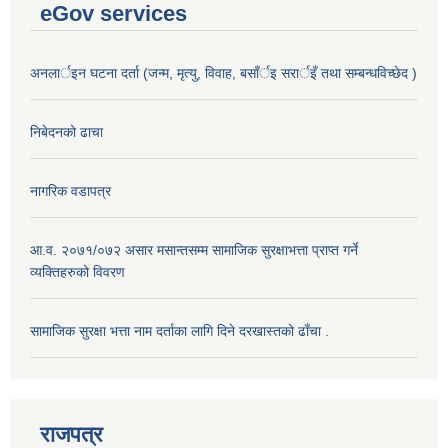
eGov services
अनलार्इन घटना दर्ता (जन्म, मृत्यु, विवाह, बसाँर्इ सरार्इँ तथा सम्बन्धविच्छेद )
निबेदनको ढाचा
नागरिक वडापत्र
आ.व. २०७१/०७२ असार मसान्तसम्म सामाजिक सुरक्षाभत्ता प्राप्त गर्ने
व्यक्तिहरुको विवरण
सामाजिक सुरक्षा भत्ता नाम दर्ताका लागि दिने दरखास्तको ढाँचा .
राजपत्र