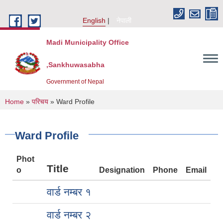
Skip to main content
English
नेपाली
Madi Municipality Office
,Sankhuwasabha
Government of Nepal
You are here
Home
»
परिचय
» Ward Profile
Ward Profile
Phot
Title
o
Designation
Phone
Email
वार्ड नम्बर १
वार्ड नम्बर २