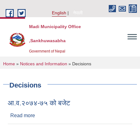
Skip to main content
English
नेपाली
Madi Municipality Office
,Sankhuwasabha
Government of Nepal
You are here
Home
»
Notices and Information
» Decisions
Decisions
आ.व.२०७४-७५ को बजेट
Read more
about आ.व.२०७४-७५ को बजेट