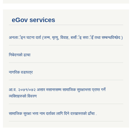
eGov services
अनलार्इन घटना दर्ता (जन्म, मृत्यु, विवाह, बसाँर्इ सरार्इँ तथा सम्बन्धविच्छेद )
निबेदनको ढाचा
नागरिक वडापत्र
आ.व. २०७१/०७२ असार मसान्तसम्म सामाजिक सुरक्षाभत्ता प्राप्त गर्ने
व्यक्तिहरुको विवरण
सामाजिक सुरक्षा भत्ता नाम दर्ताका लागि दिने दरखास्तको ढाँचा .