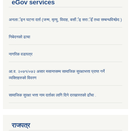
eGov services
अनलार्इन घटना दर्ता (जन्म, मृत्यु, विवाह, बसाँर्इ सरार्इँ तथा सम्बन्धविच्छेद )
निबेदनको ढाचा
नागरिक वडापत्र
आ.व. २०७१/०७२ असार मसान्तसम्म सामाजिक सुरक्षाभत्ता प्राप्त गर्ने
व्यक्तिहरुको विवरण
सामाजिक सुरक्षा भत्ता नाम दर्ताका लागि दिने दरखास्तको ढाँचा .
राजपत्र