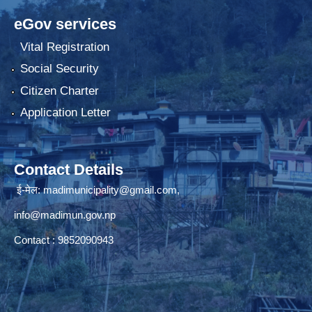
eGov services
Vital Registration
Social Security
Citizen Charter
Application Letter
Contact Details
ई-मेल: madimunicipality@gmail.com,
info@madimun.gov.np
Contact : 9852090943